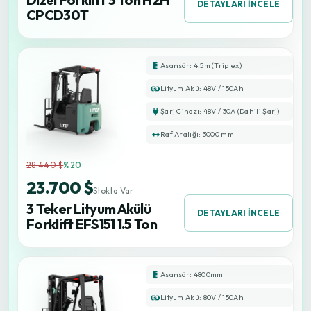
DETAYLARI İNCELE
CPCD30T
Asansör: 4.5m (Triplex)
Lityum Akü: 48V / 150Ah
Şarj Cihazı: 48V / 30A (Dahili Şarj)
Raf Aralığı: 3000 mm
28.440 $
%20
23.700 $
Stokta Var
3 Teker Lityum Akülü
DETAYLARI İNCELE
Forklift EFS151 1.5 Ton
Asansör: 4800mm
Lityum Akü: 80V / 150Ah