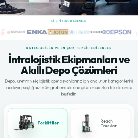
LİTEF'I TERCIH EDENLER
KATEGORILER VE EN ÇOK TERCIH EDILENLER
İntralojistik Ekipmanları ve
Akıllı Depo Çözümleri
Depo, üretim ve iç lojistik operasyonlarınız için ana ürün kategorilerini
inceleyin; seçtiğiniz ürün grubundaki öne çıkan modelleri tek ekranda
keşfedin.
Reach
Forkliftler
Trucklar