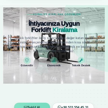
FORKLIFT KIRALAMA ÇÖZÜMLERI
İhtiyacınıza Uygun
Forklift
Kiralama
Kiralık forkliftler ile İş süreçlerinize değer katan esnek
kiralama seçenekleri; uzun dönemden kısa süreli
ihtiyaçlarınıza kadar güvenilir, ekonomik ve bakımlı
forklift çözümleri sunuyoruz.
Güvenilir
Ekonomik
Teknik Destek
Teklif Al
+90 533 554 45 31