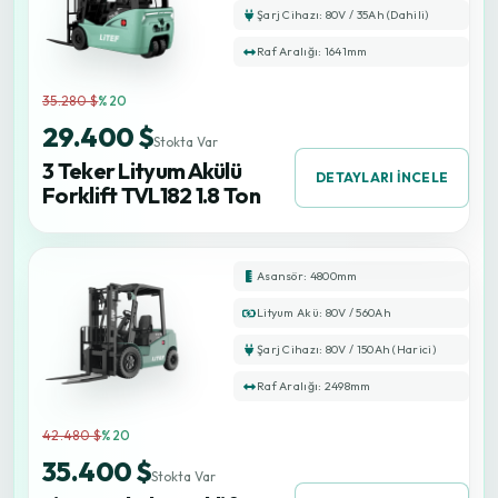
Şarj Cihazı: 80V / 35Ah (Dahili)
Raf Aralığı: 1641mm
35.280 $
%20
29.400 $
Stokta Var
3 Teker Lityum Akülü
DETAYLARI İNCELE
Forklift TVL182 1.8 Ton
Asansör: 4800mm
Lityum Akü: 80V / 560Ah
Şarj Cihazı: 80V / 150Ah (Harici)
Raf Aralığı: 2498mm
42.480 $
%20
35.400 $
Stokta Var