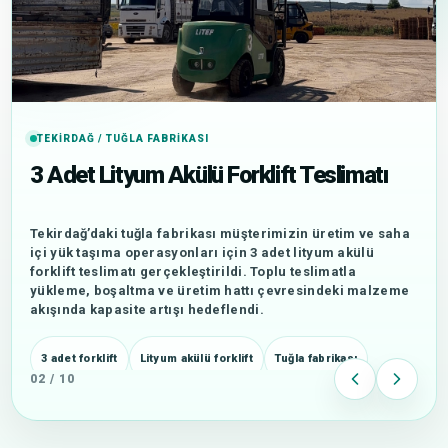
TEKIRDAĞ / TUĞLA FABRIKASI
3 Adet Lityum Akülü Forklift Teslimatı
Tekirdağ’daki tuğla fabrikası müşterimizin üretim ve saha
içi yük taşıma operasyonları için 3 adet lityum akülü
forklift teslimatı gerçekleştirildi. Toplu teslimatla
yükleme, boşaltma ve üretim hattı çevresindeki malzeme
akışında kapasite artışı hedeflendi.
3 adet forklift
Lityum akülü forklift
Tuğla fabrikası
02 / 10