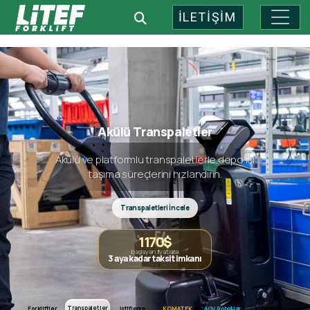
İLETİŞİM
Endüstriyel Depo Teknolojileri: 
Akülü Transpaletler
Akülü ve platformlu transpaletlerle depo içi
taşıma süreçlerini hızlandırın.
Transpaletleri İncele
1170$
başlayan fiyatlarla
3 aya kadar taksit imkanı
Forkliftler
Transpaletler
Transpaletler
Forkliftler
İstifleme
KOMATEK
AGV Robotlar
Kiralama