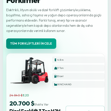
Forkliftler
Elektrikli, lityum akülü ve dizel forklift çözümleriyle yükleme,
boşaltma, saha içi taşıma ve yoğun depo operasyonlarında güçlü
performans elde edin. Farklı tonaj, enerji tipi ve asansör
seçenekleriyle hem kapalı depo alanlarında hem de dış saha
operasyonlarında verimli kullanım sunar.
TÜM FORKLIFTLERI İNCELE
4.8 m
3 Ton
Dizel
XINCHANG
24.840 $
%20
20.700 $
Stokta Var
Dizel Forklift 3 Ton H2H