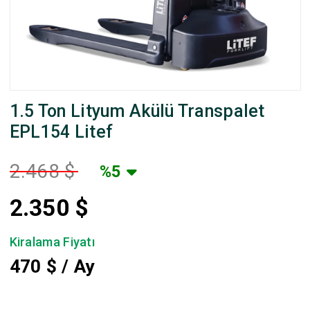
1.5 Ton Lityum Akülü Transpalet
EPL154 Litef
2.468 $
%5
2.350
$
Kiralama Fiyatı
470
$ / Ay