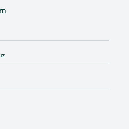
im
ız