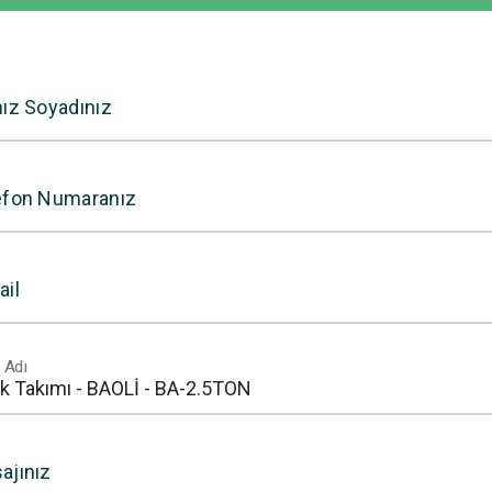
nız Soyadınız
efon Numaranız
ail
 Adı
ajınız