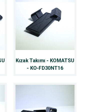
SU
Kızak Takımı - KOMATSU
- KO-FD30NT16