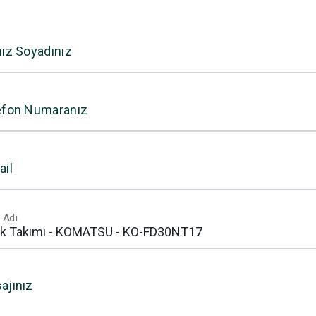
nız Soyadınız
efon Numaranız
ail
 Adı
ajınız