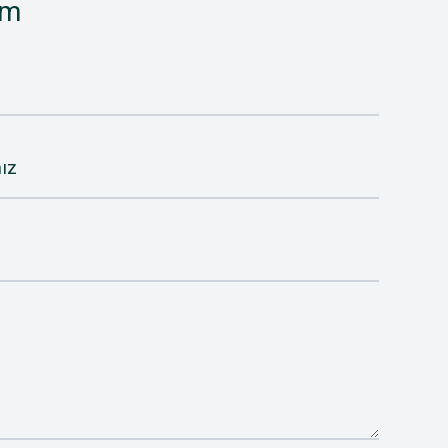
im
ız