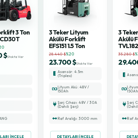
rklift 3 Ton
3 Teker Lityum
3 Teke
PCD30T
Akülü Forklift
Akülü F
EFS151 1.5 Ton
TVL182 
20
0 $
28.440 $
%20
35.280 $
%
Stokta Var
23.700 $
29.40
Stokta Var
Asansör: 4.5m
Asan
(Triplex)
Lityum Akü: 48V /
Lityu
150Ah
150Ah
Şarj Cihazı: 48V / 30A
Şarj C
(Dahili Şarj)
(Dahil
ANG
Raf Aralığı: 3000 mm
Raf A
LARI İNCELE
DETAYLARI İNCELE
DETA