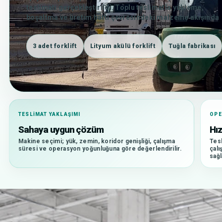
teslimatı gerçekleştirildi. Toplu teslimatla yükleme,
boşaltma ve üretim hattı çevresindeki malzeme akışında
kapasite artışı hedeflendi.
3 adet forklift
Lityum akülü forklift
Tuğla fabrikası
TESLIMAT YAKLAŞIMI
OP
Sahaya uygun çözüm
Hız
Makine seçimi; yük, zemin, koridor genişliği, çalışma
Tesl
süresi ve operasyon yoğunluğuna göre değerlendirilir.
çalı
sağl