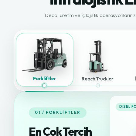
Depo, üretim ve iç lojistik operasyonlarını
Forkliftler
Reach Trucklar
DIZEL F
01 / FORKLIFTLER
En Çok Tercih