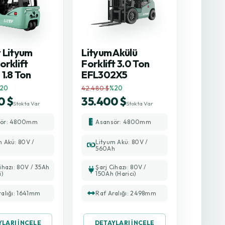
r Lityum
Lityum Akülü
orklift
Forklift 3.0 Ton
1.8 Ton
EFL302X5
20
42.480 $
%20
0 $
35.400 $
Stokta Var
Stokta Var
sör: 4800mm
Asansör: 4800mm
m Akü: 80V /
Lityum Akü: 80V /
560Ah
ihazı: 80V / 35Ah
Şarj Cihazı: 80V /
i)
150Ah (Harici)
ralığı: 1641mm
Raf Aralığı: 2498mm
YLARI İNCELE
DETAYLARI İNCELE