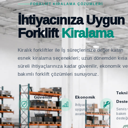
FORKLIFT KIRALAMA ÇÖZÜMLERI
İhtiyacınıza Uygun
Forklift
Kiralama
Kiralık forkliftler ile İş süreçlerinize değer katan
esnek kiralama seçenekleri; uzun dönemden kısa
süreli ihtiyaçlarınıza kadar güvenilir, ekonomik ve
bakımlı forklift çözümleri sunuyoruz.
Tekni
Güvenilir
Ekonomik
Deste
Bakımlı ve
İhtiyacınıza
Servis
sertifikalı
uygun fiyat
bakım
forkliftler
avantajı
desteğ