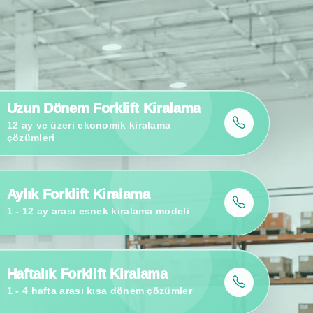
Sipariş Toplayıcı JX0 Teslimatı
Raf arası ürün toplama süreçleri için kompakt sipariş toplayıcı.
Uzun Dönem Forklift Kiralama
12 ay ve üzeri ekonomik kiralama
çözümleri
Aylık Forklift Kiralama
1 - 12 ay arası esnek kiralama modeli
Haftalık Forklift Kiralama
1 - 4 hafta arası kısa dönem çözümler