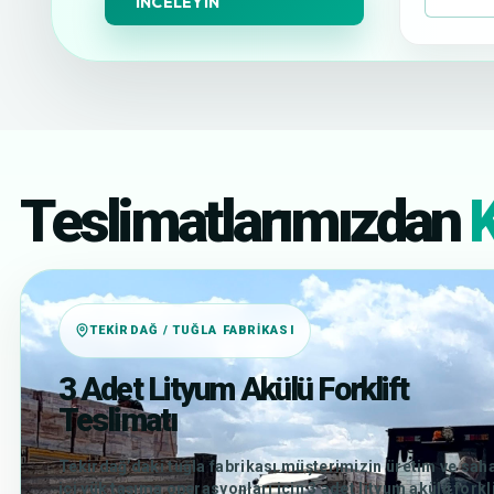
İNCELEYIN
Teslimatlarımızdan
K
TEKIRDAĞ / TUĞLA FABRIKASI
3 Adet Lityum Akülü Forklift
Teslimatı
Tekirdağ’daki tuğla fabrikası müşterimizin üretim ve sah
içi yük taşıma operasyonları için 3 adet lityum akülü forkli