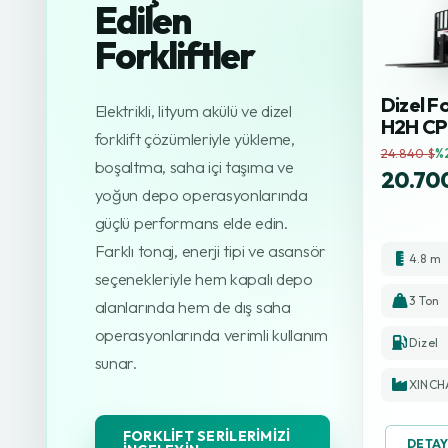
Edilen
Forkliftler
Dizel Fo
Elektrikli, lityum akülü ve dizel
H2H C
forklift çözümleriyle yükleme,
24.840 $
%
boşaltma, saha içi taşıma ve
20.70
yoğun depo operasyonlarında
güçlü performans elde edin.
Farklı tonaj, enerji tipi ve asansör
4.8 m
seçenekleriyle hem kapalı depo
3 Ton
alanlarında hem de dış saha
operasyonlarında verimli kullanım
Dizel
sunar.
XINCH
FORKLIFT SERILERIMIZI
DETAY