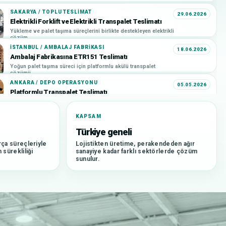
SAKARYA / TOPLU TESLIMAT
29.06.2026
Elektrikli Forklift ve Elektrikli Transpalet Teslimatı
Yükleme ve palet taşıma süreçlerini birlikte destekleyen elektrikli
çözüm.
İSTANBUL / AMBALAJ FABRIKASI
18.06.2026
Ambalaj Fabrikasına ETR151 Teslimatı
Yoğun palet taşıma süreci için platformlu akülü transpalet
çözümü.
ANKARA / DEPO OPERASYONU
05.05.2026
Platformlu Transpalet Teslimatı
Yoğun depo içi taşıma süreci için platformlu transpalet çözümü.
KAPSAM
BURSA / ZINCIR MARKET DAĞITIM MERKEZI
28.04.2026
Zincir Market Dağıtım Merkezine F4 Teslimatı
Türkiye geneli
Dağıtım merkezi içindeki günlük palet hareketleri için pratik
ça süreçleriyle
çözüm.
Lojistikten üretime, perakendeden ağır
sürekliliği
sanayiye kadar farklı sektörlerde çözüm
İSTANBUL / TOPLU TESLIMAT
21.04.2026
sunulur.
İstanbul Müşterimize Toplu Forklift Teslimatı
Birden fazla forklift ile yüksek hacimli operasyonlara teslimat
desteği.
BURSA / OTONOM TESLIMAT
14.04.2026
Bursa Otonom Transpalet Teslimatı
Tekrarlayan taşıma süreçleri için AMR ve otonom transpalet
çözümü.
SIPARIŞ TOPLAMA / DEPO
04.04.2026