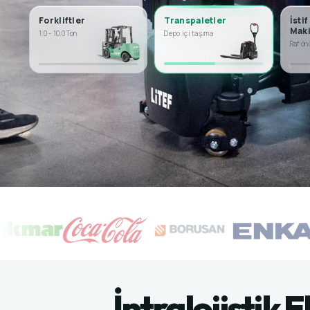
Forkliftler
Transpaletler
İstif
Maki
1.0 - 10.0 Ton
Depo içi taşıma
Raf ön
İntralojistik 