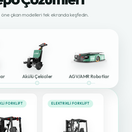
ki öne çıkan modelleri tek ekranda keşfedin.
lar
Akülü Çekiciler
AGV/AMR Robotlar
KLI FORKLIFT
ELEKTRIKLI FORKLIFT