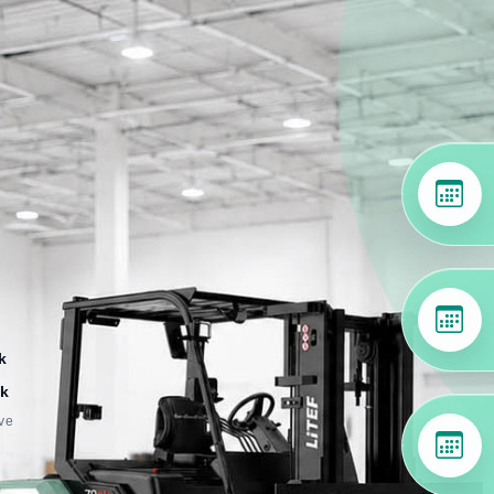
k
k
 ve
i