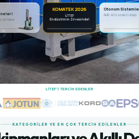
KOMATEK 2026
Otonom Sistemle
neleri
AMR, AGV ve akıllı depo
LİTEF
Endüstrinin Zirvesinde!
ü istifleme
LİTEF'I TERCIH EDENLER
KATEGORILER VE EN ÇOK TERCIH EDILENLER
Ekipmanları ve Akıllı