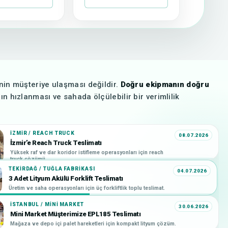
nin müşteriye ulaşması değildir.
Doğru ekipmanın doğru
nın hızlanması ve sahada ölçülebilir bir verimlilik
İZMIR / REACH TRUCK
08.07.2026
İzmir’e Reach Truck Teslimatı
Yüksek raf ve dar koridor istifleme operasyonları için reach
truck çözümü.
TEKIRDAĞ / TUĞLA FABRIKASI
04.07.2026
3 Adet Lityum Akülü Forklift Teslimatı
Üretim ve saha operasyonları için üç forkliftlik toplu teslimat.
İSTANBUL / MINI MARKET
30.06.2026
Mini Market Müşterimize EPL185 Teslimatı
Mağaza ve depo içi palet hareketleri için kompakt lityum çözüm.