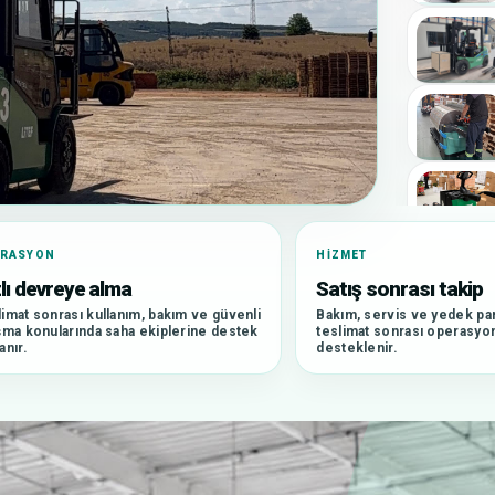
ERASYON
HIZMET
lı devreye alma
Satış sonrası takip
imat sonrası kullanım, bakım ve güvenli
Bakım, servis ve yedek par
şma konularında saha ekiplerine destek
teslimat sonrası operasyon 
anır.
desteklenir.