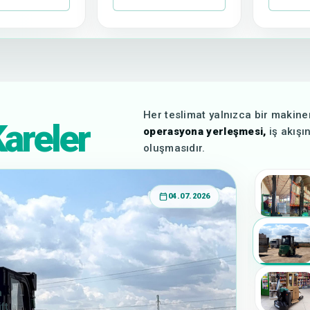
Her teslimat yalnızca bir makine
areler
operasyona yerleşmesi,
iş akışı
oluşmasıdır.
04.07.2026
a
ft