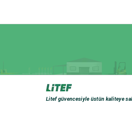
Litef güvencesiyle üstün kaliteye sa
Çerez Politikası
|
Kişisel Verilerin İşlenm
Copyright ©2023
Litef Forklift
All Rights R