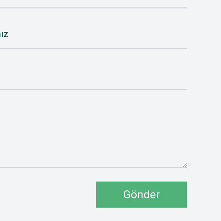
ız
Gönder