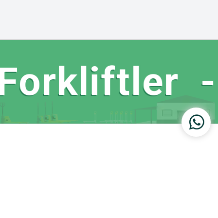
rkliftler -
Web Tasarım ve Seo: Türk Bilişim