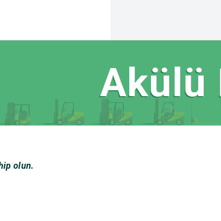
Akülü Fo
hip olun.
esi Politikası
eserved.