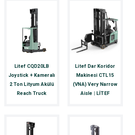
Litef CQD20LB
Litef Dar Koridor
Joystick + Kameralı
Makinesi CTL15
2 Ton Lityum Akülü
(VNA) Very Narrow
Reach Truck
Aisle | LİTEF