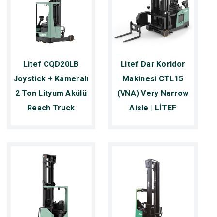
Litef CQD20LB
Litef Dar Koridor
Joystick + Kameralı
Makinesi CTL15
2 Ton Lityum Akülü
(VNA) Very Narrow
Reach Truck
Aisle | LİTEF