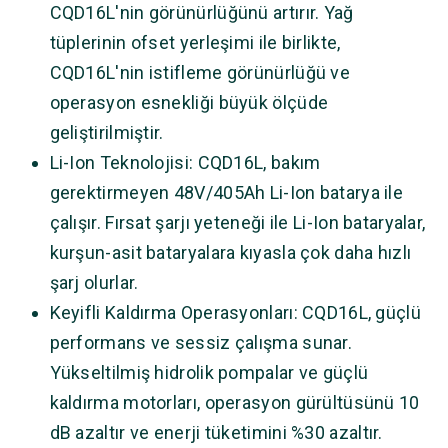
CQD16L'nin görünürlüğünü artırır. Yağ
tüplerinin ofset yerleşimi ile birlikte,
CQD16L'nin istifleme görünürlüğü ve
operasyon esnekliği büyük ölçüde
geliştirilmiştir.
Li-Ion Teknolojisi: CQD16L, bakım
gerektirmeyen 48V/405Ah Li-Ion batarya ile
çalışır. Fırsat şarjı yeteneği ile Li-Ion bataryalar,
kurşun-asit bataryalara kıyasla çok daha hızlı
şarj olurlar.
Keyifli Kaldırma Operasyonları: CQD16L, güçlü
performans ve sessiz çalışma sunar.
Yükseltilmiş hidrolik pompalar ve güçlü
kaldırma motorları, operasyon gürültüsünü 10
dB azaltır ve enerji tüketimini %30 azaltır.