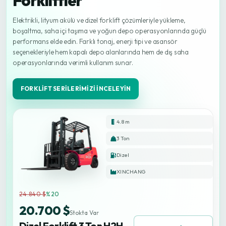
Forkliftler
Elektrikli, lityum akülü ve dizel forklift çözümleriyle yükleme,
boşaltma, saha içi taşıma ve yoğun depo operasyonlarında güçlü
performans elde edin. Farklı tonaj, enerji tipi ve asansör
seçenekleriyle hem kapalı depo alanlarında hem de dış saha
operasyonlarında verimli kullanım sunar.
FORKLIFT SERILERIMIZI İNCELEYIN
4.8 m
3 Ton
Dizel
XINCHANG
24.840 $
%20
20.700 $
Stokta Var
Dizel Forklift 3 Ton H2H