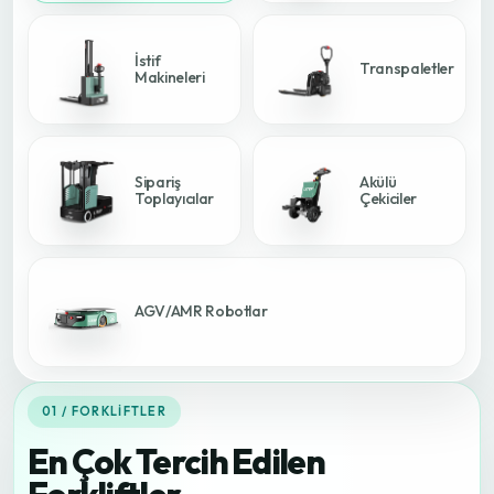
İstif
Transpaletler
Makineleri
Sipariş
Akülü
Toplayıcılar
Çekiciler
AGV/AMR Robotlar
01 / FORKLIFTLER
En Çok Tercih Edilen