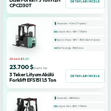
DETAYLARI İNCELE
CPCD30T
Asansör: 4.5m (Triplex)
Lityum Akü: 48V / 150Ah
Şarj Cihazı: 48V / 30A (Dahili Şarj)
Raf Aralığı: 3000 mm
28.440 $
%20
23.700 $
Stokta Var
3 Teker Lityum Akülü
DETAYLARI İNCELE
Forklift EFS151 1.5 Ton
Asansör: 4800mm
Lityum Akü: 80V / 150Ah