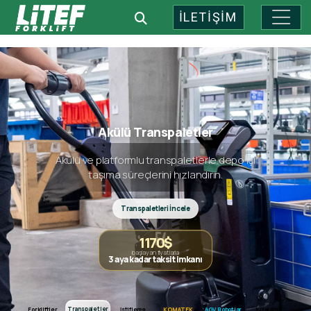
İLETİŞİM
Endüstriyel Depo Teknolojileri: 
Akülü Transpaletler
Akülü ve platformlu transpaletlerle depo içi
taşıma süreçlerini hızlandırın.
Transpaletleri İncele
1170$
başlayan fiyatlarla
3 aya kadar taksit imkanı
Forkliftler
Transpaletler
Transpaletler
Forkliftler
İstifleme
KOMATEK
AGV Robotlar
Kiralama