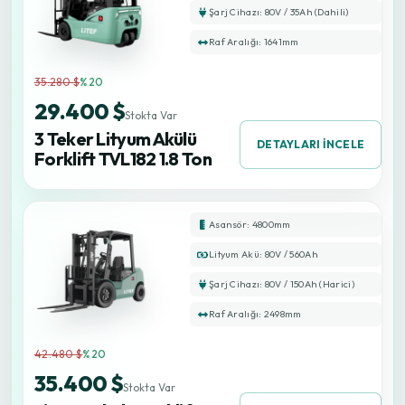
Şarj Cihazı: 80V / 35Ah (Dahili)
Raf Aralığı: 1641mm
35.280 $
%20
29.400 $
Stokta Var
3 Teker Lityum Akülü
DETAYLARI İNCELE
Forklift TVL182 1.8 Ton
Asansör: 4800mm
Lityum Akü: 80V / 560Ah
Şarj Cihazı: 80V / 150Ah (Harici)
Raf Aralığı: 2498mm
42.480 $
%20
35.400 $
Stokta Var