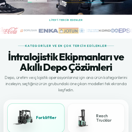
LİTEF'I TERCIH EDENLER
KATEGORILER VE EN ÇOK TERCIH EDILENLER
İntralojistik Ekipmanları ve
Akıllı Depo Çözümleri
Depo, üretim ve iç lojistik operasyonlarınız için ana ürün kategorilerini
inceleyin; seçtiğiniz ürün grubundaki öne çıkan modelleri tek ekranda
keşfedin.
Reach
Forkliftler
Trucklar