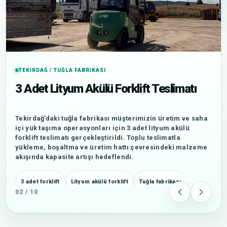
TEKIRDAĞ / TUĞLA FABRIKASI
3 Adet Lityum Akülü Forklift Teslimatı
Tekirdağ’daki tuğla fabrikası müşterimizin üretim ve saha
içi yük taşıma operasyonları için 3 adet lityum akülü
forklift teslimatı gerçekleştirildi. Toplu teslimatla
yükleme, boşaltma ve üretim hattı çevresindeki malzeme
akışında kapasite artışı hedeflendi.
3 adet forklift
Lityum akülü forklift
Tuğla fabrikası
02 / 10