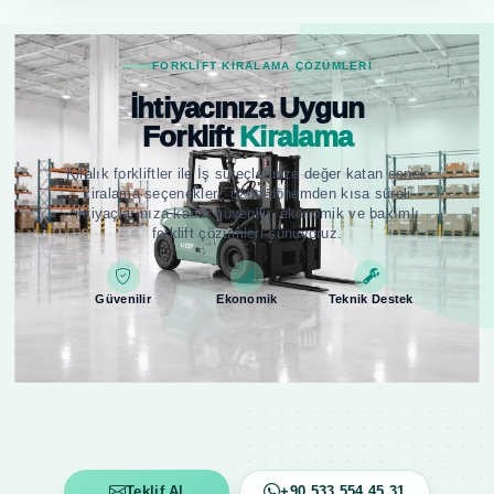
FORKLIFT KIRALAMA ÇÖZÜMLERI
İhtiyacınıza Uygun
Forklift
Kiralama
Kiralık forkliftler ile İş süreçlerinize değer katan esnek
kiralama seçenekleri; uzun dönemden kısa süreli
ihtiyaçlarınıza kadar güvenilir, ekonomik ve bakımlı
forklift çözümleri sunuyoruz.
Güvenilir
Ekonomik
Teknik Destek
Teklif Al
+90 533 554 45 31